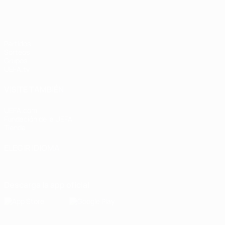
Partidos
Sorteos
Grupos
UEFA.tv
VISITE TAMBIÉN
UEFA.com
Fundación de la UEFA
Tienda
ELEGIR IDIOMA
Español
English
Français
Deutsch
Русский
Español
Italiano
Descarga la app oficial