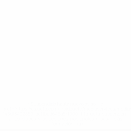
* Suspendida hasta nuevo aviso. <a
href='https://es.uefa.com/insideuefa/mediaservices/medi
148df3492859-aef1bad645a5-1000--fifa-uefa-suspenden-
a-los-clubes-y-selecciones-nacionales-rusas/'>Más
información</a>