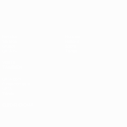
UEFA Nations League
Partidos
Noticias
Sorteos
Historia
Grupos
Sobre
UEFA.tv
Tienda
VISITE
TAMBIÉN
UEFA.com
Fundación de la
UEFA
Tienda
ELEGIR IDIOMA
Español
English
Français
Deutsch
Русский
Español
Italiano
Português