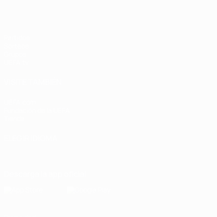
Partidos
Sorteos
Grupos
UEFA.tv
VISITE TAMBIÉN
UEFA.com
Fundación de la UEFA
Tienda
ELEGIR IDIOMA
Español
English
Français
Deutsch
Русский
Español
Italiano
Descarga la app oficial