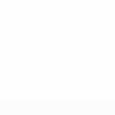
* Suspendida hasta nuevo aviso. <a href='https://es.uef
c
UEFA Nations League