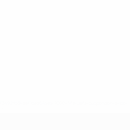
8df3492859-aef1bad645a5-1000--fifa-uefa-suspenden-a-los-
a>