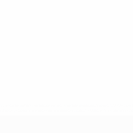
a.com/insideuefa/mediaservices/mediareleases/news/0272-14
lubes-y-selecciones-nacionales-rusas/'>Más información</