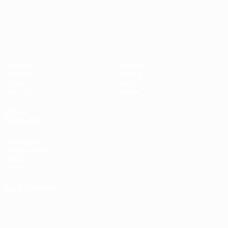
UEFA Nations League
Partidos
Noticias
Sorteos
Historia
Grupos
Sobre
UEFA.tv
Tienda
VISITE
TAMBIÉN
UEFA.com
Fundación de la
UEFA
Tienda
ELEGIR IDIOMA
Español
English
Français
Deutsch
Русский
Español
Italiano
Português