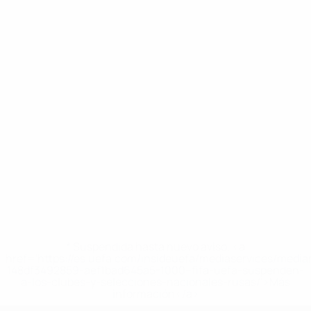
* Suspendida hasta nuevo aviso. <a
href='https://es.uefa.com/insideuefa/mediaservices/medi
148df3492859-aef1bad645a5-1000--fifa-uefa-suspenden-
a-los-clubes-y-selecciones-nacionales-rusas/'>Más
información</a>