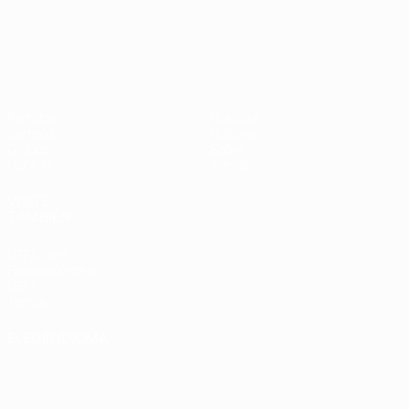
UEFA Nations League
Partidos
Noticias
Sorteos
Historia
Grupos
Sobre
UEFA.tv
Tienda
VISITE
TAMBIÉN
UEFA.com
Fundación de la
UEFA
Tienda
ELEGIR IDIOMA
Español
English
Français
Deutsch
Русский
Español
Italiano
Português