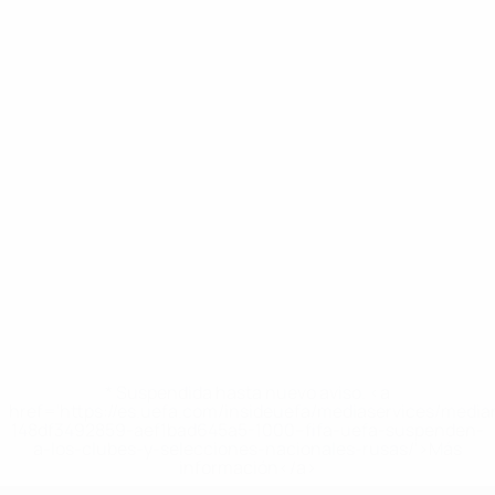
* Suspendida hasta nuevo aviso. <a
href='https://es.uefa.com/insideuefa/mediaservices/medi
148df3492859-aef1bad645a5-1000--fifa-uefa-suspenden-
a-los-clubes-y-selecciones-nacionales-rusas/'>Más
información</a>