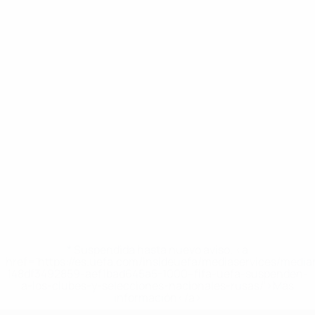
* Suspendida hasta nuevo aviso. <a
href='https://es.uefa.com/insideuefa/mediaservices/medi
148df3492859-aef1bad645a5-1000--fifa-uefa-suspenden-
a-los-clubes-y-selecciones-nacionales-rusas/'>Más
información</a>