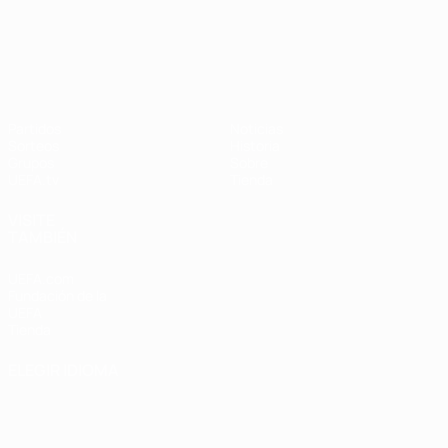
UEFA Nations League
Partidos
Noticias
Sorteos
Historia
Grupos
Sobre
UEFA.tv
Tienda
VISITE
TAMBIÉN
UEFA.com
Fundación de la
UEFA
Tienda
ELEGIR IDIOMA
Español
English
Français
Deutsch
Русский
Español
Italiano
Português