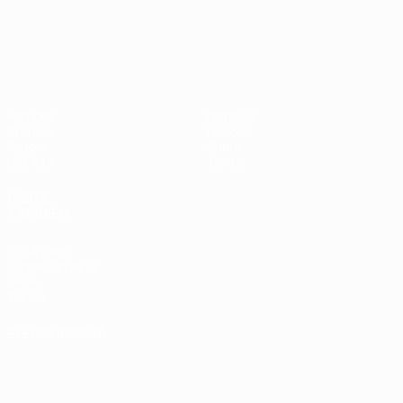
UEFA Nations League
Partidos
Noticias
Sorteos
Historia
Grupos
Sobre
UEFA.tv
Tienda
VISITE
TAMBIÉN
UEFA.com
Fundación de la
UEFA
Tienda
ELEGIR IDIOMA
Español
English
Français
Deutsch
Русский
Español
Italiano
Português