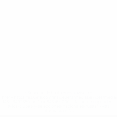
* Suspendida hasta nuevo aviso. <a
href='https://es.uefa.com/insideuefa/mediaservices/medi
148df3492859-aef1bad645a5-1000--fifa-uefa-suspenden-
a-los-clubes-y-selecciones-nacionales-rusas/'>Más
información</a>