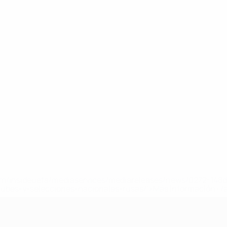
a.com/insideuefa/mediaservices/mediareleases/news/0272-14
lubes-y-selecciones-nacionales-rusas/'>Más información</