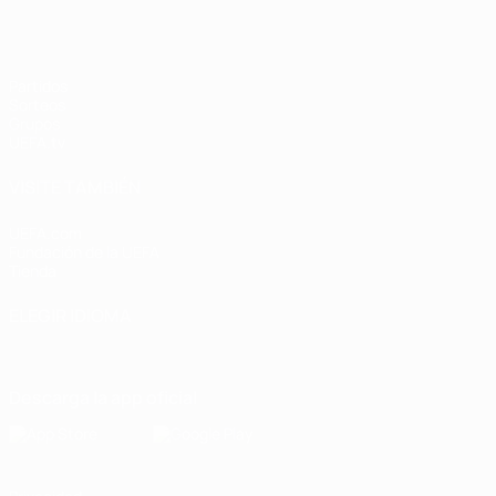
Partidos
Sorteos
Grupos
UEFA.tv
VISITE TAMBIÉN
UEFA.com
Fundación de la UEFA
Tienda
ELEGIR IDIOMA
Español
English
Français
Deutsch
Русский
Español
Italiano
Descarga la app oficial