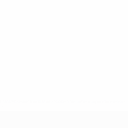
8df3492859-aef1bad645a5-1000--fifa-uefa-suspenden-a-los-
a>