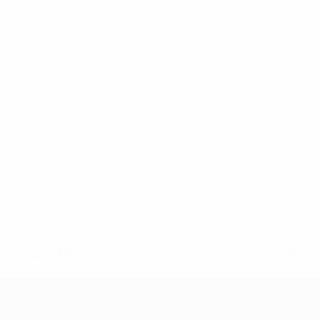
* Suspendida hasta nuevo aviso. <a href='https://es.uef
c
UEFA Nations League