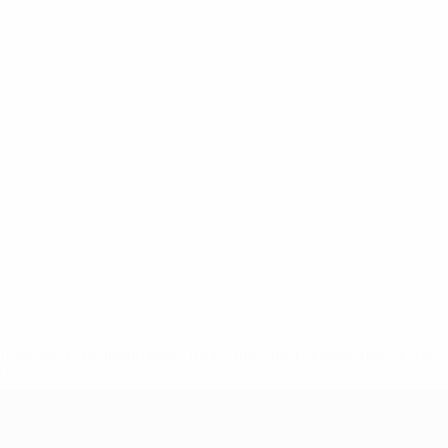
8df3492859-aef1bad645a5-1000--fifa-uefa-suspenden-a-los-
a>