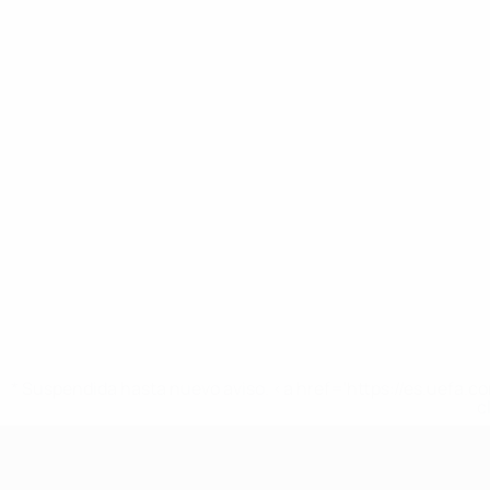
* Suspendida hasta nuevo aviso. <a href='https://es.uef
c
UEFA Nations League