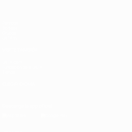
Partidos
Sorteos
Grupos
UEFA.tv
VISITE TAMBIÉN
UEFA.com
Fundación de la UEFA
Tienda
ELEGIR IDIOMA
Español
English
Français
Deutsch
Русский
Español
Italiano
Descarga la app oficial