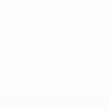
a.com/insideuefa/mediaservices/mediareleases/news/0272-14
lubes-y-selecciones-nacionales-rusas/'>Más información</