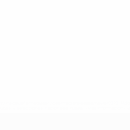
a.com/insideuefa/mediaservices/mediareleases/news/0272-14
lubes-y-selecciones-nacionales-rusas/'>Más información</