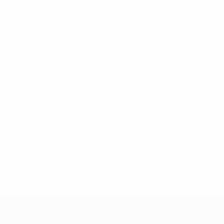
8df3492859-aef1bad645a5-1000--fifa-uefa-suspenden-a-los-
a>