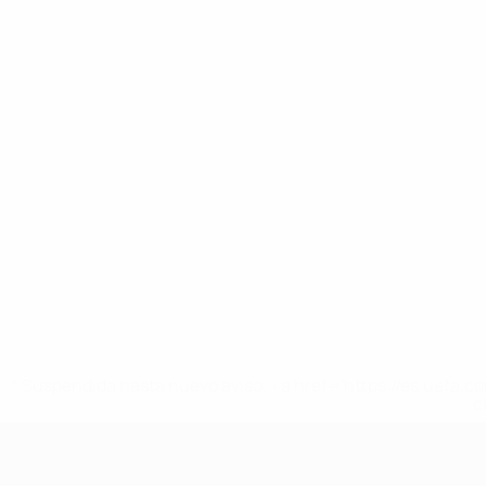
* Suspendida hasta nuevo aviso. <a href='https://es.uef
c
UEFA Nations League