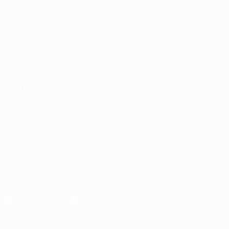
Partidos
Sorteos
Grupos
UEFA.tv
VISITE TAMBIÉN
UEFA.com
Fundación de la UEFA
Tienda
ELEGIR IDIOMA
Español
English
Français
Deutsch
Русский
Español
Italiano
Descarga la app oficial