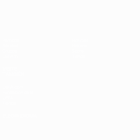
UEFA Nations League
Partidos
Noticias
Sorteos
Historia
Grupos
Sobre
UEFA.tv
Tienda
VISITE
TAMBIÉN
UEFA.com
Fundación de la
UEFA
Tienda
ELEGIR IDIOMA
Español
English
Français
Deutsch
Русский
Español
Italiano
Português