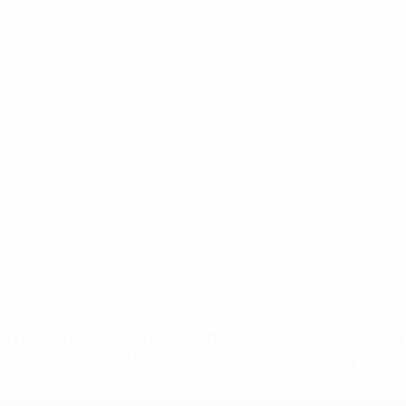
* Suspendida hasta nuevo aviso. <a
href='https://es.uefa.com/insideuefa/mediaservices/medi
148df3492859-aef1bad645a5-1000--fifa-uefa-suspenden-
a-los-clubes-y-selecciones-nacionales-rusas/'>Más
información</a>