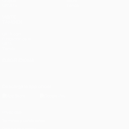
Grupos
Sobre
UEFA.tv
Tienda
VISITE
TAMBIÉN
UEFA.com
Fundación de la
UEFA
Tienda
ELEGIR IDIOMA
Español
English
Français
Deutsch
Русский
Español
Italiano
Português
Descarga la app oficial
Privacidad
Términos y condiciones
Política de cookies