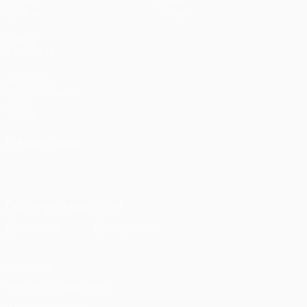
Grupos
Sobre
UEFA.tv
Tienda
VISITE
TAMBIÉN
UEFA.com
Fundación de la
UEFA
Tienda
ELEGIR IDIOMA
Español
English
Français
Deutsch
Русский
Español
Italiano
Português
Descarga la app oficial
Privacidad
Términos y condiciones
Política de cookies