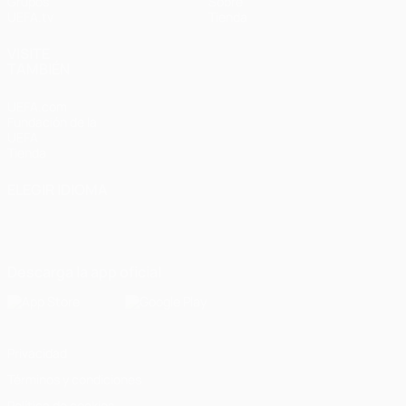
Grupos
Sobre
UEFA.tv
Tienda
VISITE
TAMBIÉN
UEFA.com
Fundación de la
UEFA
Tienda
ELEGIR IDIOMA
Español
English
Français
Deutsch
Русский
Español
Italiano
Português
Descarga la app oficial
Privacidad
Términos y condiciones
Política de cookies