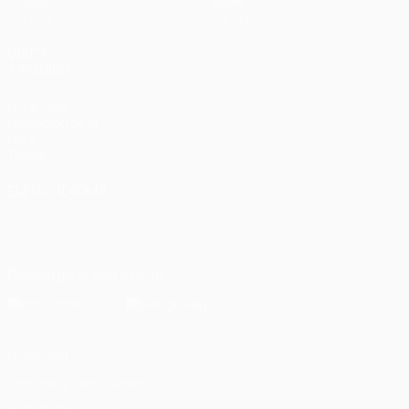
Grupos
Sobre
UEFA.tv
Tienda
VISITE
TAMBIÉN
UEFA.com
Fundación de la
UEFA
Tienda
ELEGIR IDIOMA
Español
English
Français
Deutsch
Русский
Español
Italiano
Português
Descarga la app oficial
Privacidad
Términos y condiciones
Política de cookies