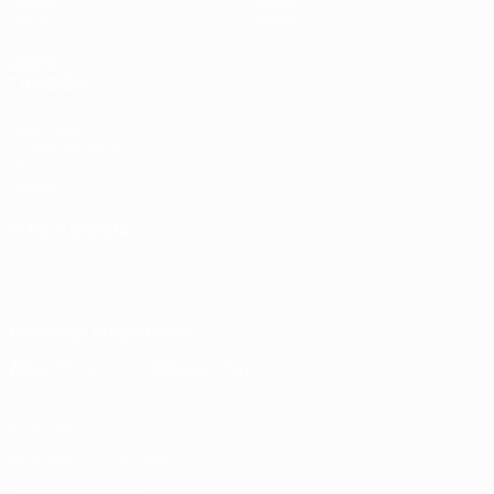
Grupos
Sobre
UEFA.tv
Tienda
VISITE
TAMBIÉN
UEFA.com
Fundación de la
UEFA
Tienda
ELEGIR IDIOMA
Español
English
Français
Deutsch
Русский
Español
Italiano
Português
Descarga la app oficial
Privacidad
Términos y condiciones
Política de cookies