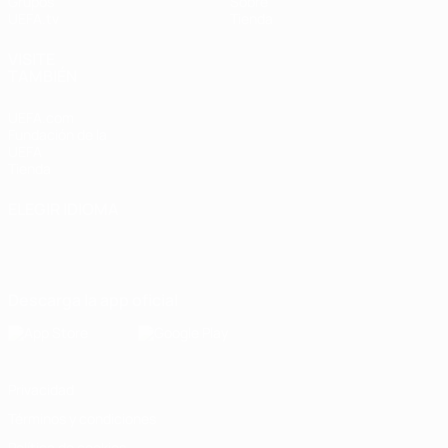
Grupos
Sobre
UEFA.tv
Tienda
VISITE
TAMBIÉN
UEFA.com
Fundación de la
UEFA
Tienda
ELEGIR IDIOMA
Español
English
Français
Deutsch
Русский
Español
Italiano
Português
Descarga la app oficial
Privacidad
Términos y condiciones
Política de cookies