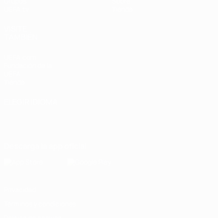
Grupos
Sobre
UEFA.tv
Tienda
VISITE
TAMBIÉN
UEFA.com
Fundación de la
UEFA
Tienda
ELEGIR IDIOMA
Español
English
Français
Deutsch
Русский
Español
Italiano
Português
Descarga la app oficial
Privacidad
Términos y condiciones
Política de cookies