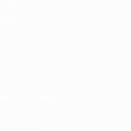
Grupos
Sobre
UEFA.tv
Tienda
VISITE
TAMBIÉN
UEFA.com
Fundación de la
UEFA
Tienda
ELEGIR IDIOMA
Español
English
Français
Deutsch
Русский
Español
Italiano
Português
Descarga la app oficial
Privacidad
Términos y condiciones
Política de cookies