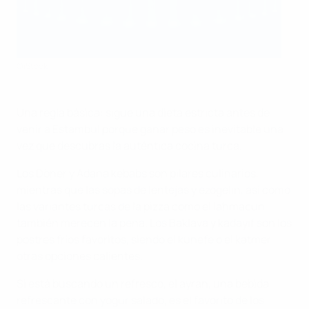
©iStock
Una regla básica: sigue una dieta estricta antes de
venir a Estambul porque ganar peso es inevitable una
vez que descubras la auténtica cocina turca.
Los Döner y Adana kebabs son pilares culinarios,
mientras que las sopas de lentejas y ezogelin, así como
las variantes turcas de la pizza como el lahmacun
también merecen la pena. Los Baklava y kadayıf son los
postres fríos favoritos, siendo el künefe o el katmer
otras opciones calientes.
Si está buscando un refresco, el ayran, una bebida
refrescante con yogur salado, es el favorito de los