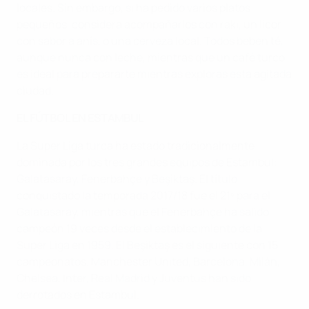
locales. Sin embargo, si ha pedido varios platos
pequeños, considera acompañarlos con raki, un licor
con sabor a anís, o una cerveza local. Todos beben té,
aunque nunca con leche, mientras que un café turco
es ideal para prepararte mientras exploras esta agitada
ciudad.
EL FÚTBOL EN ESTAMBUL
La Super Liga turca ha estado tradicionalmente
dominada por los tres grandes equipos de Estambul:
Galatasaray, Fenerbahçe y Beşiktaş. El título
conquistado la temporada 2017/18 fue el 21º para el
Galatasaray, mientras que el Fenerbahçe ha salido
campeón 19 veces desde el establecimiento de la
Super Liga en 1959. El Beşiktaş es el siguiente con 15
campeonatos. Manchester United, Barcelona, Milán,
Chelsea, Inter, Real Madrid y Juventus han sido
derrotados en Estambul.