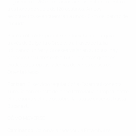
llegar más de 250 compañías aéreas. Estambul está a
tres horas de vuelo de 120 destinos. Ambos
aeropuertos se encuentran a unos 45 km del centro de
la ciudad.
Por carretera
: Es posible conducir hasta Turquía a
través de Bulgaria o Grecia, o a través de Italia
utilizando un ferry. Si desea viajar en autobús, hay
servicios regulares entre Turquía y otras grandes
ciudades europeas, además de varios países de
Oriente Medio.
Por tren
: El servicio regular Sofía-Estambul conecta
Turquía con el resto de la red ferroviaria europea; entre
el 7 de junio y el 7 de octubre, la ruta se extiende hasta
Bucarest.
CÓMO MOVERSE
Caminando
: Caminar alrededor de Estambul te