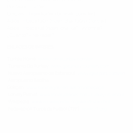
Por favor – Lütfen
Gracias – Teşekkürler (te-shek-cure-ler)
Adiós – Hoşça kalın (hosh-cha-kalın) (formal)
Adiós – Hoşça kal (hosh-cha-kal) (informal)
¿Cuánto? – Ne kadar?
ENLACES DE INTERÉS
Turkey Home
:
www.hometurkey.com/en
Turismo Go Turkey
:
www.goturkeytourism.com
Nuevo Aeropuerto de Estambul
:
www.igairport.com/en
Aeropuerto Sabiha
Gökçen
:
www.sabihagokcen.aero/homepage
Lonely Planet
:
www.lonelyplanet.com/turkey/istanbul
Wikipedia
:
www.es.wikipedia.org/wiki/Estambul
Federación Turca de Fútbol (TFF)
:
www.tff.org