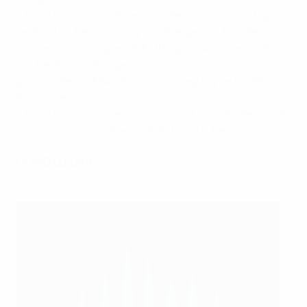
• El estadio es la sede del club deportivo más antiguo
de Turquía, Beşiktaş JK, y ha albergado la final del
Campeonato Europeo de Fútbol para Amputados de
2017 ante 40.000 espectadores, así como numerosos
partidos de la UEFA Champions League y de la UEFA
Europa League.
• El estadio se encuentra a sólo un kilómetro de uno de
los barrios más animados de Estambul: Besiktas
.
CÓMO LLEGAR