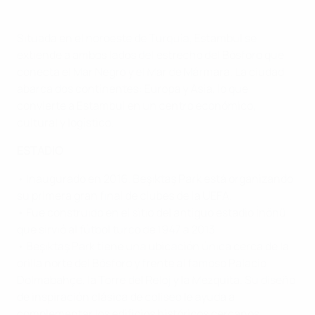
Situada en el noroeste de Turquía, Estambul se
extiende a ambos lados del estrecho del Bósforo que
conecta el Mar Negro y el Mar de Mármara. La ciudad
abarca dos continentes: Europa y Asia, lo que
convierte a Estambul en un centro económico,
cultural y logístico
.
ESTADIO
• Inaugurado en 2016, Beşiktaş Park está organizando
su primera gran final de clubes de la UEFA.
• Fue construido en el sitio del antiguo estadio İnönü
que sirvió al fútbol turco de 1947 a 2013.
• Beşiktaş Park tiene una ubicación única cerca de la
orilla norte del Bósforo y frente al famoso Palacio
Dolmabahçe, la Torre del Reloj y la Mezquita. Su diseño
de inspiración clásica de coliseo le ayuda a
complementar los edificios históricos cercanos.