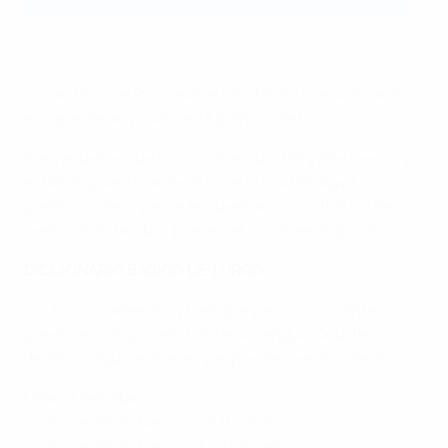
©iStock
Visitar las Islas Princesa es una forma maravillosa de
escapar de las prisas de la gran ciudad.
Para aquellos que buscan tranquilidad y aire fresco, y
están dispuestos a alejarse de la ciudad, Agva, un
pueblo costero que se encuentra a unos 100 km del
centro de Estambul, puede ser una buena opción.
DICCIONARIO BÁSICO DE TURCO
Los turcos saben muy bien que para los visitantes
puede ser complicado hablar su lengua. Aquí te
dejamos algunas frases que pueden ser de interés:
Hola – Merhaba
¿Cómo estás?– Nasılsınız? (formal)
¿Cómo estás?– Nasılsın? (informal)