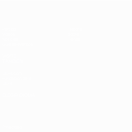
Supercopa de la UEFA
Partido
Historia
Vídeos
Sobre
Noticias
Tienda
Guía de eventos
VISITE
TAMBIÉN
UEFA.com
Fundación de la
UEFA
ELEGIR IDIOMA
Español
English
Français
Deutsch
Русский
Español
Italiano
Português
Privacidad