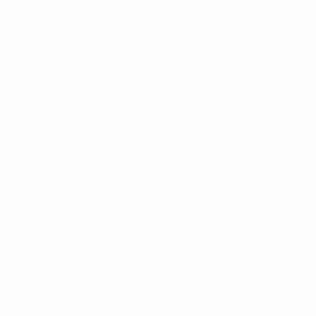
ESTAMBUL ES...
• La ciudad más grande de Turquía, con una población
de más de 15 millones de personas.
• La antigua capital del Imperio Romano de Oriente y
del Imperio Otomano.
• Un destino turístico líder a nivel mundial con un rico
patrimonio cultural, donde Europa se encuentra con
Asia.
• Organiza su tercera gran final de clubes de la UEFA,
tras la final de la UEFA Champions League 2005 y la
final de la Copa de la UEFA de 2009.
• Hermanada con Río de Janeiro, Berlín, San
Petersburgo, Barcelona, Colonia, Venecia, Shanghái,
Bangkok, Ciudad de México y Houston entre otros.
DÓNDE ESTÁ