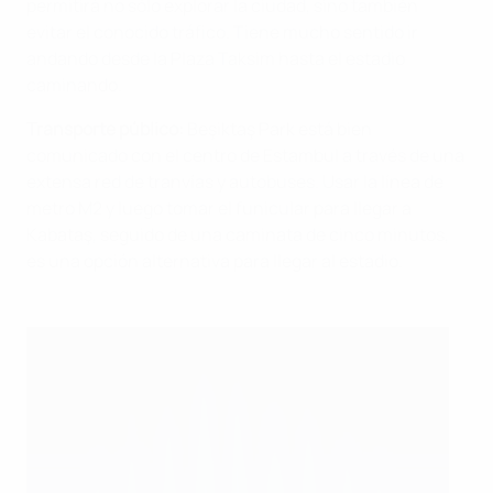
permitirá no sólo explorar la ciudad, sino también
evitar el conocido tráfico. Tiene mucho sentido ir
andando desde la Plaza Taksim hasta el estadio
caminando.
Transporte público
:
Beşiktaş Park está bien
comunicado con el centro de Estambul a través de una
extensa red de tranvías y autobuses. Usar la línea de
metro M2 y luego tomar el funicular para llegar a
Kabataş, seguido de una caminata de cinco minutos,
es una opción alternativa para llegar al estadio.