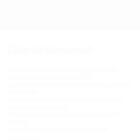
Saltar
al
contenido
principal
Supercopa de la UEFA
Guía de Estambul
Inaugurado en 2016, el Beşiktaş Park acogerá su
primera final de un gran torneo UEFA
Estambul, la ciudad más grande de Turquía, está entre
Europa y Asia
Estambul en una ciudad rica en contraste cultural,
culinario y arquitectónico
En la ciudad conviven Galatasaray, Fenerbahçe y
Beşiktaş
Llega con hambre, la comida es maravillosa