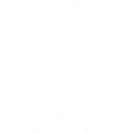
Estambul cuenta con opciones de alojamiento
adecuadas para todo tipo de visitantes, desde hoteles
cinco estrellas hasta hostales.
QUÉ VER
Para cultura
: Explora la península histórica que
alberga lugares famosos como la Santa Sofía, el
Palacio Topkapı, la Mezquita Azul, la Cisterna de la
Basílica, el Mercado Egipcio y el Gran Bazar.
Para ambiente
: Se recomienda un viaje en barco por el
Bósforo. Si es posible, opta por la versión larga, que
dura dos horas y media y llega hasta la desembocadura
en el Mar Negro. Cuando estés alrededor de la Plaza
Taksim, visita İstiklal Street y sube a la Torre Galata
para disfrutar de una vista aérea.
Al aire libre
: Un paseo a lo largo del Bósforo en la costa
europea es siempre estimulante, mientras que el