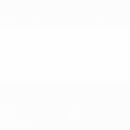
Saltar
al
contenido
principal
Supercopa de la UEFA
Vídeos
Destacados
Supercopa de la UEFA
Partido
Historia
Vídeos
Sobre
Noticias
Tienda
Guía de eventos