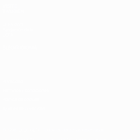
VISITE
TAMBIÉN
UEFA.com
Fundación de la
UEFA
ELEGIR IDIOMA
Español
English
Français
Deutsch
Русский
Español
Italiano
Português
Privacidad
Términos y condiciones
Política de cookies
Ajustes de privacidad
© 1998-2026 UEFA. Todos los derechos reservados
La palabra UEFA, el logo de la UEFA y todas las marcas relacionadas