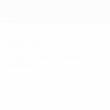
Saltar
al
contenido
principal
Supercopa de la UEFA
Supercopa de la UEFA
2021: el Chelsea hunde al
Villarreal en la tanda de
penaltis
El Chelsea se impuso en una igualada
tanda de penaltis para superar al Villarreal
y conquistar su segunda Supercopa de la
UEFA.