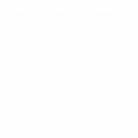
Chelsea - Villarreal 1-1 (6-5 en penaltis)
Chelsea 1-1 Villarreal (tras prórroga, el Chelsea ganó
por 6-5 en la tanda de penaltis)
(Ziyech 27'; Gerard Moreno 73')
El guardameta Kepa salió desde el banquillo y detuvo
dos penaltis en la tanda para que el Chelsea levantase
el trofeo por primera vez desde 1998.
Chelsea - Villarreal: así lo vivimos, reacciones
El Chelsea, que se había deshecho de otros equipos
españoles como el Atlético y el Real Madrid en su
camino hacia el título de la UEFA Champions League,
mantuvo su impulso en la primera parte de esta final
en Belfast, con Timo Werner y N'Golo Kanté a punto de
marcar antes de que Hakim Ziyech rematase un centro