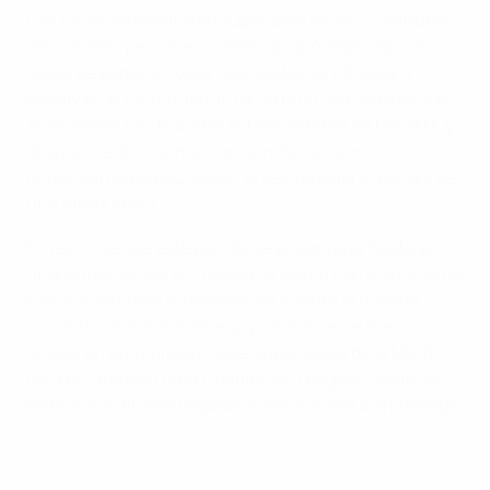
Los 'Blues' se mostraron superiores en los 30 minutos
adicionales, pero el encuentro acabó llegando a la
tanda de penaltis. Kepa, que sustituyó a Edouard
Mendy en el último minuto de la prórroga, impidió que
Aïssa Mandi neutralizase el fallo anterior de Havertz, y
después realizó la intervención decisiva en el
lanzamiento de Raúl Albiol, el decimocuarto penalti de
una tanda épica.
El hecho de que este partido se prolongase hasta el
final antes de que el Chelsea se alzara con el triunfo no
fue una sorpresa si tenemos en cuenta la historia
reciente. La victoria del equipo londinense fue la
octava en las últimas nueve Supercopas de la UEFA
para el campeón de la Champions League, y siete de
esas nueve finales llegaron como mínimo a la prórroga.