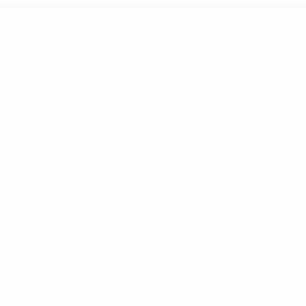
Supercopa de la UEFA
Partido
Historia
Vídeos
Sobre
Noticias
Tienda
Guía de eventos
VISITE
TAMBIÉN
UEFA.com
Fundación de la
UEFA
ELEGIR IDIOMA
Español
English
Français
Deutsch
Русский
Español
Italiano
Português
Privacidad