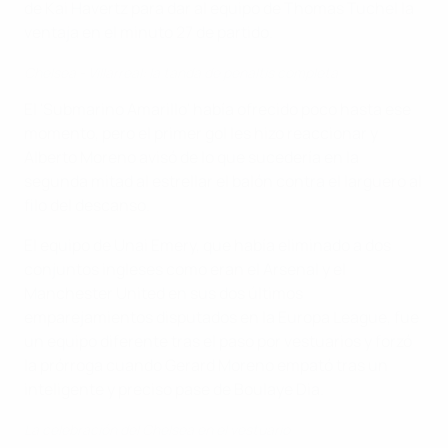
de Kai Havertz para dar al equipo de Thomas Tuchel la
ventaja en el minuto 27 de partido.
Chelsea - Villarreal: la tanda de penaltis completa
El 'Submarino Amarillo' había ofrecido poco hasta ese
momento, pero el primer gol les hizo reaccionar y
Alberto Moreno avisó de lo que sucedería en la
segunda mitad al estrellar el balón contra el larguero al
filo del descanso.
El equipo de Unai Emery, que había eliminado a dos
conjuntos ingleses como eran el Arsenal y el
Manchester United en sus dos últimos
emparejamientos disputados en la Europa League, fue
un equipo diferente tras el paso por vestuarios y forzó
la prórroga cuando Gerard Moreno empató tras un
inteligente y preciso pase de Boulaye Dia.
La celebración del Chelsea en el vestuario