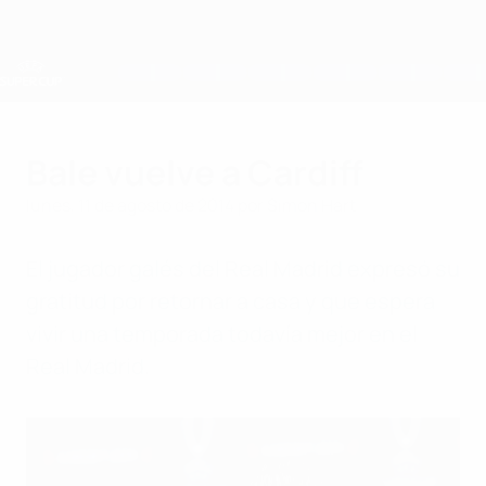
Saltar
al
contenido
principal
Supercopa de la UEFA
Bale vuelve a Cardiff
lunes, 11 de agosto de 2014
por Simon Hart
El jugador galés del Real Madrid expresó su
gratitud por retornar a casa y que espera
vivir una temporada todavía mejor en el
Real Madrid.