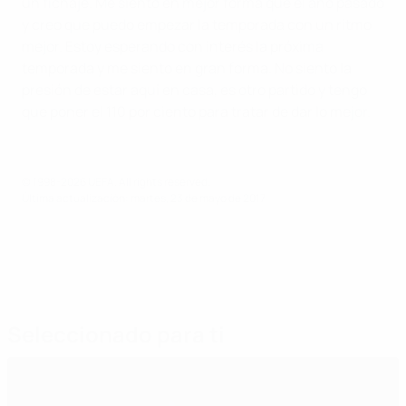
un fichaje. Me siento en mejor forma que el año pasado
y creo que puedo empezar la temporada con un ritmo
mejor. Estoy esperando con interés la próxima
temporada y me siento en gran forma. No siento la
presión de estar aquí en casa, es otro partido y tengo
que poner el 110 por ciento para tratar de dar lo mejor.
© 1998-2026 UEFA. All rights reserved.
Última actualización: martes, 23 de mayo de 2017
Seleccionado para ti