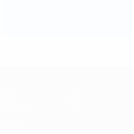
Cardiff espera a Real Madrid y Sevilla
Supercopa de la UEFA
Partido
Historia
Vídeos
Sobre
Noticias
Tienda
Guía de eventos
VISITE
TAMBIÉN