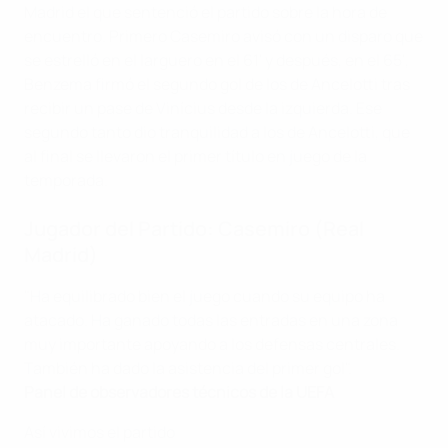
Madrid el que sentenció el partido sobre la hora de
encuentro. Primero Casemiro avisó con un disparo que
se estrelló en el larguero en el 61' y después, en el 65',
Benzema firmó el segundo gol de los de Ancelotti tras
recibir un pase de Vinícius desde la izquierda. Ese
segundo tanto dio tranquilidad a los de Ancelotti, que
al final se llevaron el primer título en juego de la
temporada.
Jugador del Partido: Casemiro (Real
Madrid)
"Ha equilibrado bien el juego cuando su equipo ha
atacado. Ha ganado todas las entradas en una zona
muy importante apoyando a los defensas centrales.
También ha dado la asistencia del primer gol".
Panel de observadores técnicos de la UEFA
Así vivimos el partido