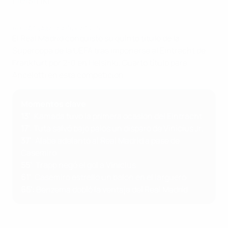
Real Madrid - Eintracht 2-0
El Real Madrid conquistó su quinto título de la
Supercopa de la UEFA tras imponerse al Eintracht de
Frankfurt por 2-0 en Helsinki. Cuarto título para
Ancelotti en esta competición.
Momentos clave
13'
: Kamada tuvo la primera ocasión del Eintracht
17'
: Tuta salvó bajo palos un disparo de Vinícius Jr.
37'
: Alaba adelantó al Real Madrid a pase de
Casemiro
55'
: Trapp negó el gol a Vinícius
61'
: Casemiro estrelló un balón en el larguero
65':
Benzema dobló la ventaja del Real Madrid