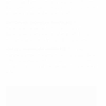
partido, pero hemos marcado y después controlamos
bien. Hemos manejado bien el partido y estoy contento
por ganar y empezar bien la temporada”.
Dani Carvajal, defensa del Real Madrid:
"Esta
Supercopa es especial. Hemos hecho un partido
bastante serio y empezar así la temporada nos da
muchas alegrías para afrontar todo lo que viene".
Rodrygo, delantero del Real Madrid:
"Es la mejor
manera de empezar la temporada. Es un regalo de la
temporada pasada por todo lo que hicimos, estamos
contentos por eso, y ahora a pensar en lo que viene en
ésta".