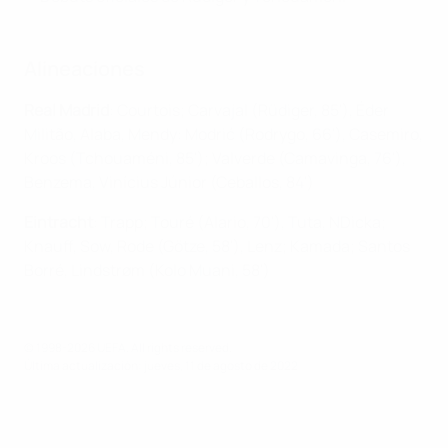
Alineaciones
Real Madrid
: Courtois; Carvajal (Rüdiger, 85'), Éder
Militão, Alaba, Mendy: Modrić (Rodrygo, 66'), Casemiro,
Kroos (Tchouaméni, 85'); Valverde (Camavinga, 76'),
Benzema, Vinícius Júnior (Ceballos, 84')
Eintracht
: Trapp; Touré (Alario, 70'), Tuta, NDicka;
Knauff, Sow, Rode (Götze, 58'), Lenz; Kamada; Santos
Borré, Lindstrøm (Kolo Muani, 58')
© 1998-2026 UEFA. All rights reserved.
Última actualización: jueves, 11 de agosto de 2022