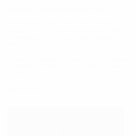
Juan Díaz, reportero de UEFA.com
El Real Madrid empezó la temporada como acabó la
anterior, ganando un título europeo. Ancelotti apostó
por el equipo de París y la jugada le salió a la perfección
ante el siempre exigente Eintracht de Glasner. Otro
gran partido de Valverde, que fue un puñal por derecha
y después un seguro en la recuperación. Noche idónea
para Benzema también, que superó a Raúl en goles
marcados con el conjunto blanco.
Reacciones