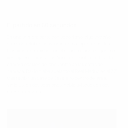
El partido en 60 segundos
En una primera parte con poco ritmo, algo extraño
entre dos clubes acostumbrados a apostar por las
transiciones rápidas, fue el cuadro blanco el que tomó
ventaja en el marcador. Aunque el Eintracht tuvo la
primera ocasión del encuentro en las botas de
Kamada, David Alaba adelantó al Real Madrid en el 37'
tras recibir un pase de Casemiro dentro del área.
Vinícius, en dos ocasiones, había avisado con dos
buenos remates.