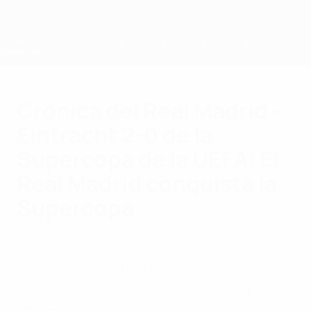
Saltar
al
contenido
principal
Supercopa de la UEFA
Crónica del Real Madrid -
Eintracht 2-0 de la
Supercopa de la UEFA: El
Real Madrid conquista la
Supercopa
miércoles, 10 de agosto de 2022
por Juan Díaz
Los goles de Alaba y Benzema dieron el
título al equipo de Carlo Ancelotti en
Helsinki.