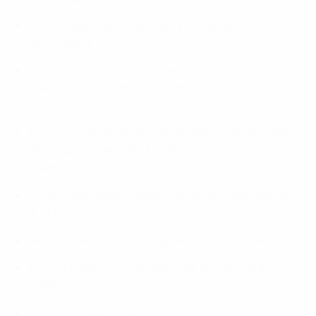
El Real Madrid igualó al Milan y al Barcelona con
cinco títulos
Carlo Ancelotti logró su cuarto título en la
Supercopa, dos con el AC Milan y dos con el Real
Madrid
El vigente campeón de la Champions League/Copa
de Europa ha ganado 27 de las 47 ediciones de la
Supercopa de la UEFA
31.042 espectadores presenciaron la Supercopa de
la UEFA
Benzema alcanzó los 324 goles con el Real Madrid
El cuadro blanco ha ganado 14 de las últimas 15
finales que ha disputado
Debuts oficiales de Rüdiger y Tchouaméni