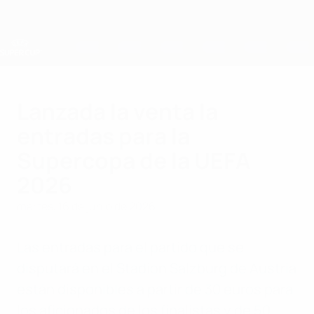
Saltar
al
contenido
principal
Supercopa de la UEFA
Lanzada la venta la
entradas para la
Supercopa de la UEFA
2026
martes, 16 de junio de 2026
Las entradas para el partido que se
disputará en el Stadion Salzburg de Austria
están disponibles a partir de 30 euros para
los aficionados de los finalistas y de 50