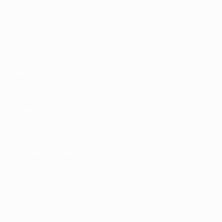
Noticias
Tienda
Guía de eventos
VISITE
TAMBIÉN
UEFA.com
Fundación de la
UEFA
Privacidad
Términos y condiciones
Política de cookies
Ajustes de privacidad
© 1998-2026 UEFA. Todos los derechos reservados
La palabra UEFA, el logo de la UEFA y todas las marcas relacionadas
con las competiciones de la UEFA están protegidas por las marcas
registradas y/o por el copyright de UEFA. Se prohíbe el uso de estas