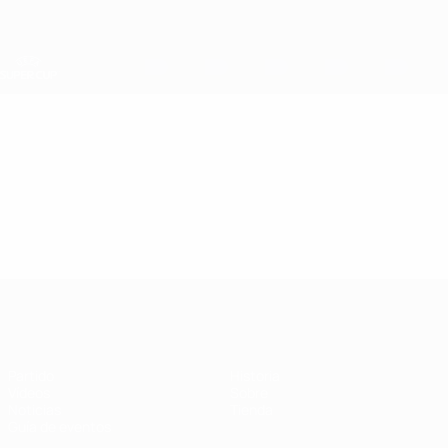
Saltar
al
contenido
principal
Supercopa de la UEFA
Vídeos
Destacados
Supercopa de la UEFA
Partido
Historia
Vídeos
Sobre
Noticias
Tienda
Guía de eventos