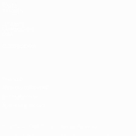
VISITE
TAMBIÉN
UEFA.com
Fundación de la
UEFA
ELEGIR IDIOMA
Español
English
Français
Deutsch
Русский
Español
Italiano
Português
Privacidad
Términos y condiciones
Política de cookies
Ajustes de privacidad
© 1998-2026 UEFA. Todos los derechos reservados
La palabra UEFA, el logo de la UEFA y todas las marcas relacionadas