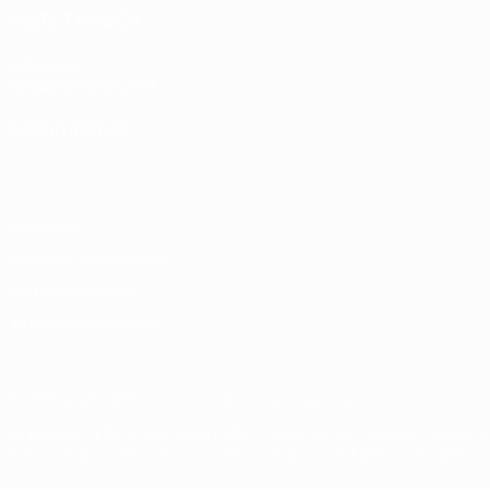
VISITE TAMBIÉN
UEFA.com
Fundación de la UEFA
ELEGIR IDIOMA
Español
English
Français
Deutsch
Русский
Español
Italiano
Privacidad
Términos y condiciones
Política de cookies
Ajustes de privacidad
© 1998-2026 UEFA. Todos los derechos reservados
La palabra UEFA, el logo de la UEFA y todas las marcas relacionadas c
marcas registradas para uso comercial. El uso de UEFA.com significa 