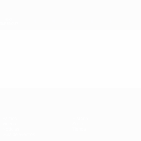
Saltar
al
contenido
principal
Supercopa de la UEFA
Vídeos
Destacados
Supercopa de la UEFA
Partido
Historia
Vídeos
Sobre
Noticias
Tienda
Guía de eventos