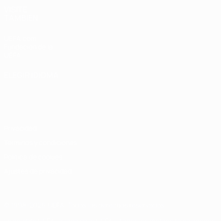
VISITE
TAMBIÉN
UEFA.com
Fundación de la
UEFA
ELEGIR IDIOMA
Español
English
Français
Deutsch
Русский
Español
Italiano
Português
Privacidad
Términos y condiciones
Política de cookies
Ajustes de privacidad
© 1998-2026 UEFA. Todos los derechos reservados
La palabra UEFA, el logo de la UEFA y todas las marcas relacionadas