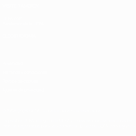
VISITE TAMBIÉN
UEFA.com
Fundación de la UEFA
ELEGIR IDIOMA
Español
English
Français
Deutsch
Русский
Español
Italiano
Privacidad
Términos y condiciones
Política de cookies
Ajustes de privacidad
© 1998-2026 UEFA. Todos los derechos reservados
La palabra UEFA, el logo de la UEFA y todas las marcas relacionadas c
marcas registradas para uso comercial. El uso de UEFA.com significa 