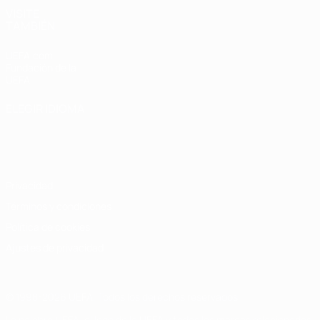
VISITE
TAMBIÉN
UEFA.com
Fundación de la
UEFA
ELEGIR IDIOMA
Español
English
Français
Deutsch
Русский
Español
Italiano
Português
Privacidad
Términos y condiciones
Política de cookies
Ajustes de privacidad
© 1998-2026 UEFA. Todos los derechos reservados
La palabra UEFA, el logo de la UEFA y todas las marcas relacionadas