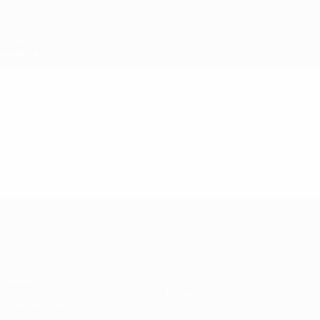
Saltar
al
contenido
principal
Supercopa de la UEFA
Vídeos
Destacados
Supercopa de la UEFA
Partido
Historia
Vídeos
Sobre
Noticias
Tienda
Guía de eventos