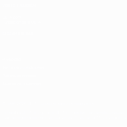
VISITE TAMBIÉN
UEFA.com
Fundación de la UEFA
ELEGIR IDIOMA
Español
English
Français
Deutsch
Русский
Español
Italiano
Privacidad
Términos y condiciones
Política de cookies
Ajustes de privacidad
© 1998-2026 UEFA. Todos los derechos reservados
La palabra UEFA, el logo de la UEFA y todas las marcas relacionadas c
marcas registradas para uso comercial. El uso de UEFA.com significa 