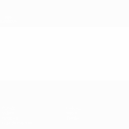
Saltar
al
contenido
principal
Supercopa de la UEFA
Vídeos
Resúmenes en vídeo
Supercopa de la UEFA
Partido
Historia
Vídeos
Sobre
Noticias
Tienda
Guía de eventos