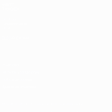
VISITE
TAMBIÉN
UEFA.com
Fundación de la
UEFA
ELEGIR IDIOMA
Español
English
Français
Deutsch
Русский
Español
Italiano
Português
Privacidad
Términos y condiciones
Política de cookies
Ajustes de privacidad
© 1998-2026 UEFA. Todos los derechos reservados
La palabra UEFA, el logo de la UEFA y todas las marcas relacionadas