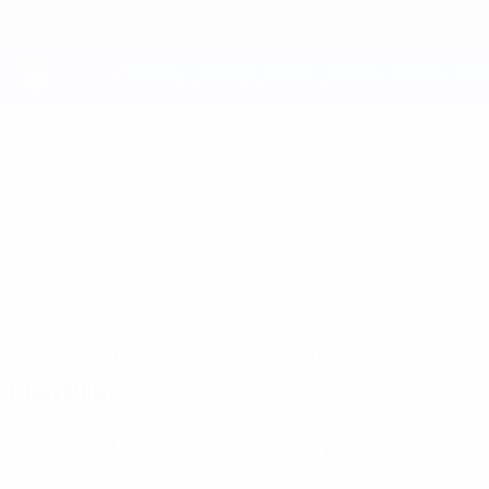
Saltar
al
contenido
principal
UEFA Youth League
FC Porto
FC Porto UEFA Youth League 2026/27
POR
Resumen
Partidos
Estadísticas
Plantilla
Plantilla
La lista oficial del equipo aún no está disponible