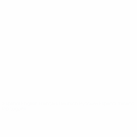
UEFA Youth League
Vídeos
Historia
Noticias
Sobre
PÁGINAS
WEB DE LA
UEFA
UEFA.com
Fundación de la
UEFA
ELEGIR IDIOMA
Español
English
Français
Deutsch
Русский
Español
Italiano
Português
Privacidad