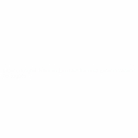
Noticias
Sobre
PÁGINAS
WEB DE LA
UEFA
UEFA.com
Fundación de la
UEFA
ELEGIR IDIOMA
Español
English
Français
Deutsch
Русский
Español
Italiano
Português
Privacidad
Términos y condiciones
Política de cookies
Ajustes de privacidad