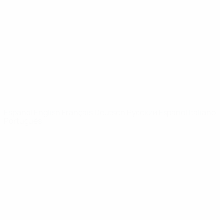
Noticias
Sobre
PÁGINAS
WEB DE LA
UEFA
UEFA.com
Fundación de la
UEFA
ELEGIR IDIOMA
Español
English
Français
Deutsch
Русский
Español
Italiano
Português
Privacidad
Términos y condiciones
Política de cookies
Ajustes de privacidad