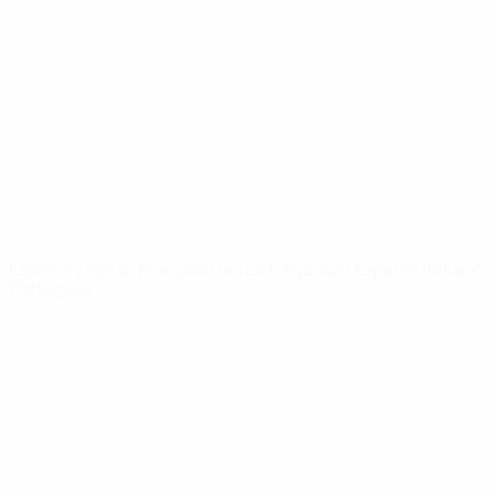
Vídeos
Historia
Noticias
Sobre
PÁGINAS
WEB DE LA
UEFA
UEFA.com
Fundación de la
UEFA
ELEGIR IDIOMA
Español
English
Français
Deutsch
Русский
Español
Italiano
Português
Privacidad
Términos y condiciones
Política de cookies
Ajustes de privacidad