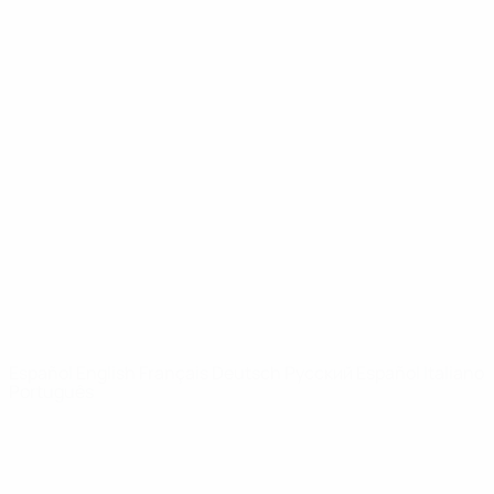
UEFA Youth League
Vídeos
Historia
Noticias
Sobre
PÁGINAS
WEB DE LA
UEFA
UEFA.com
Fundación de la
UEFA
ELEGIR IDIOMA
Español
English
Français
Deutsch
Русский
Español
Italiano
Português
Privacidad