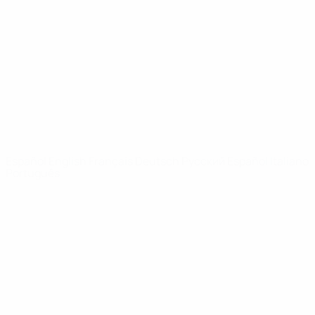
Noticias
Sobre
PÁGINAS
WEB DE LA
UEFA
UEFA.com
Fundación de la
UEFA
ELEGIR IDIOMA
Español
English
Français
Deutsch
Русский
Español
Italiano
Português
Privacidad
Términos y condiciones
Política de cookies
Ajustes de privacidad