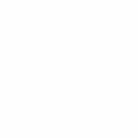
Vídeos
Historia
Noticias
Sobre
PÁGINAS
WEB DE LA
UEFA
UEFA.com
Fundación de la
UEFA
ELEGIR IDIOMA
Español
English
Français
Deutsch
Русский
Español
Italiano
Português
Privacidad
Términos y condiciones
Política de cookies