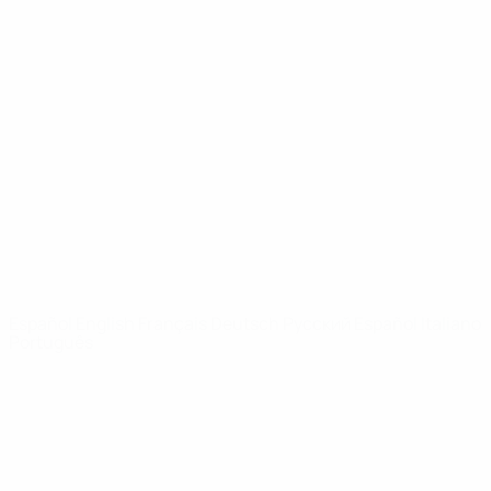
Vídeos
Historia
Noticias
Sobre
PÁGINAS
WEB DE LA
UEFA
UEFA.com
Fundación de la
UEFA
ELEGIR IDIOMA
Español
English
Français
Deutsch
Русский
Español
Italiano
Português
Privacidad
Términos y condiciones
Política de cookies