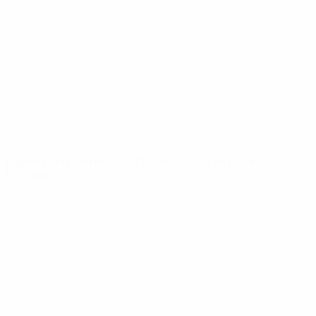
Noticias
Sobre
PÁGINAS
WEB DE LA
UEFA
UEFA.com
Fundación de la
UEFA
ELEGIR IDIOMA
Español
English
Français
Deutsch
Русский
Español
Italiano
Português
Privacidad
Términos y condiciones
Política de cookies
Ajustes de privacidad