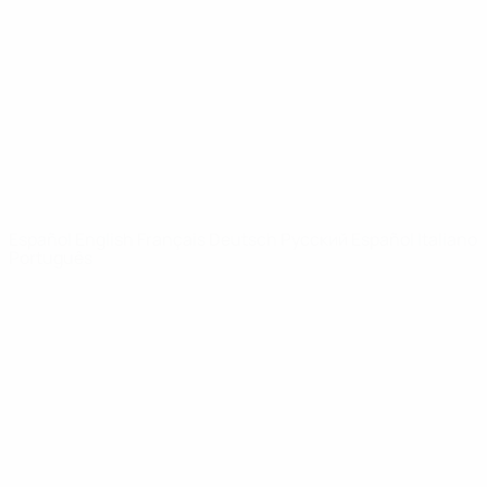
Noticias
Sobre
PÁGINAS
WEB DE LA
UEFA
UEFA.com
Fundación de la
UEFA
ELEGIR IDIOMA
Español
English
Français
Deutsch
Русский
Español
Italiano
Português
Privacidad
Términos y condiciones
Política de cookies
Ajustes de privacidad