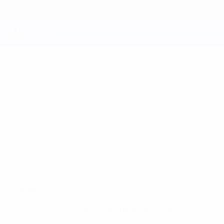
Saltar
al
contenido
principal
UEFA Youth League
LEWIS
Lewis Dobbie Datos
DOBBIE
Celtic
Resumen
Sin datos disponibles para este jugador