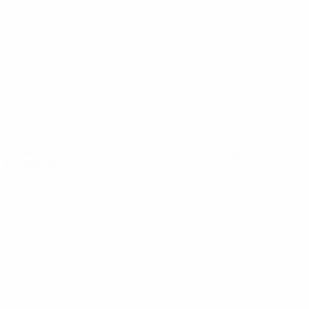
Noticias
Sobre
PÁGINAS
WEB DE LA
UEFA
UEFA.com
Fundación de la
UEFA
ELEGIR IDIOMA
Español
English
Français
Deutsch
Русский
Español
Italiano
Português
Privacidad
Términos y condiciones
Política de cookies
Ajustes de privacidad