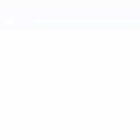
Saltar
al
contenido
principal
UEFA Youth League
OLIVER
Oliver Lukic Datos
LUKIC
Salzburg
Croacia
Resumen
Sin datos disponibles para este jugador