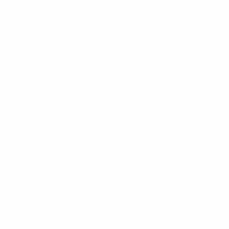
Noticias
Sobre
PÁGINAS
WEB DE LA
UEFA
UEFA.com
Fundación de la
UEFA
ELEGIR IDIOMA
Español
English
Français
Deutsch
Русский
Español
Italiano
Português
Privacidad
Términos y condiciones
Política de cookies
Ajustes de privacidad