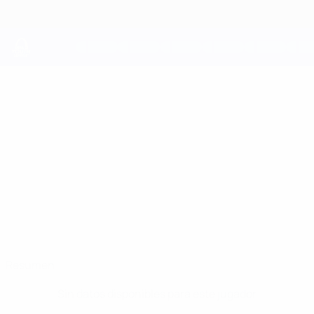
Saltar
al
contenido
principal
UEFA Youth League
GONÇALO
Gonçalo Vaz Silva Datos
VAZ SILVA
FC Porto
Resumen
Sin datos disponibles para este jugador