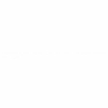
Noticias
Sobre
PÁGINAS
WEB DE LA
UEFA
UEFA.com
Fundación de la
UEFA
ELEGIR IDIOMA
Español
English
Français
Deutsch
Русский
Español
Italiano
Português
Privacidad
Términos y condiciones
Política de cookies
Ajustes de privacidad