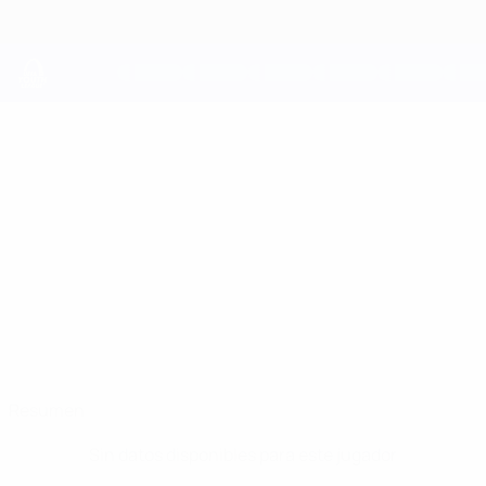
Saltar
al
contenido
principal
UEFA Youth League
KRIS
Kris Ivanov Datos
IVANOV
Ludogorets
Bulgaria
Resumen
Sin datos disponibles para este jugador