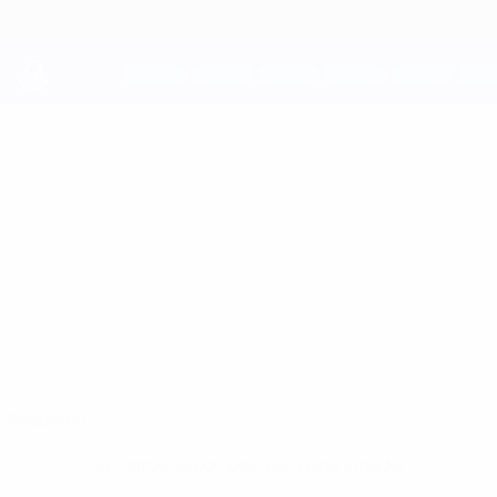
Saltar
al
contenido
principal
UEFA Youth League
GINO
Gino Verhulst Datos
VERHULST
PSV
Países Bajos
Resumen
Sin datos disponibles para este jugador