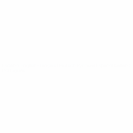
Noticias
Sobre
PÁGINAS
WEB DE LA
UEFA
UEFA.com
Fundación de la
UEFA
ELEGIR IDIOMA
Español
English
Français
Deutsch
Русский
Español
Italiano
Português
Privacidad
Términos y condiciones
Política de cookies
Ajustes de privacidad