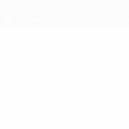
Saltar
al
contenido
principal
UEFA Youth League
OILIBHEAR
Oilibhear McCart Datos
MCCART
Cliftonville
Resumen
Sin datos disponibles para este jugador