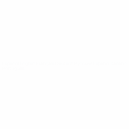
Noticias
Sobre
PÁGINAS
WEB DE LA
UEFA
UEFA.com
Fundación de la
UEFA
ELEGIR IDIOMA
Español
English
Français
Deutsch
Русский
Español
Italiano
Português
Privacidad
Términos y condiciones
Política de cookies
Ajustes de privacidad