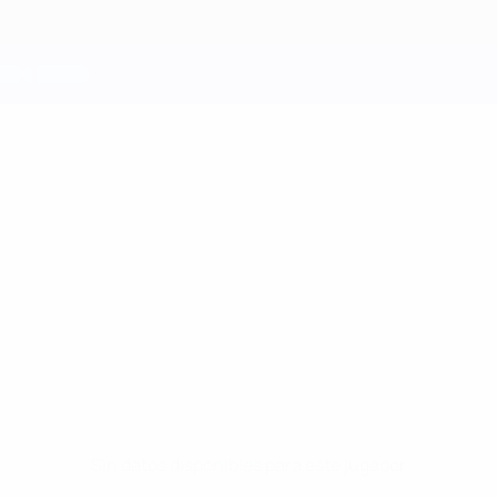
Sin datos disponibles para este jugador