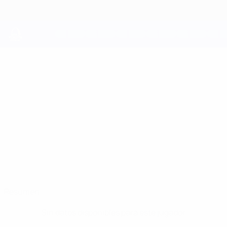
Saltar
al
contenido
principal
UEFA Youth League
OLIVER
Oliver Hublík Datos
HUBLÍK
Zbrojovka Brno
Resumen
Sin datos disponibles para este jugador