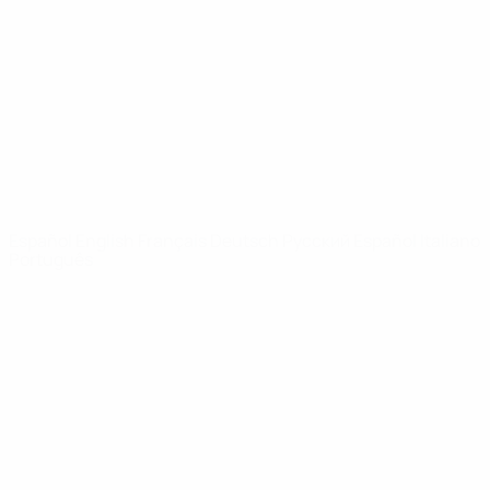
Noticias
Sobre
PÁGINAS
WEB DE LA
UEFA
UEFA.com
Fundación de la
UEFA
ELEGIR IDIOMA
Español
English
Français
Deutsch
Русский
Español
Italiano
Português
Privacidad
Términos y condiciones
Política de cookies
Ajustes de privacidad