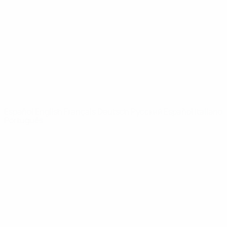
Noticias
Sobre
PÁGINAS
WEB DE LA
UEFA
UEFA.com
Fundación de la
UEFA
ELEGIR IDIOMA
Español
English
Français
Deutsch
Русский
Español
Italiano
Português
Privacidad
Términos y condiciones
Política de cookies
Ajustes de privacidad