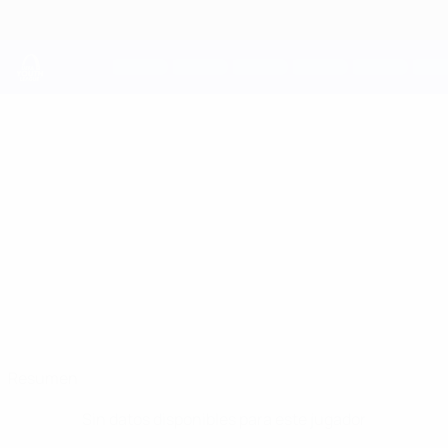
Saltar
al
contenido
principal
UEFA Youth League
PATRIK
Patrik Volný Datos
VOLNÝ
Zbrojovka Brno
Resumen
Sin datos disponibles para este jugador